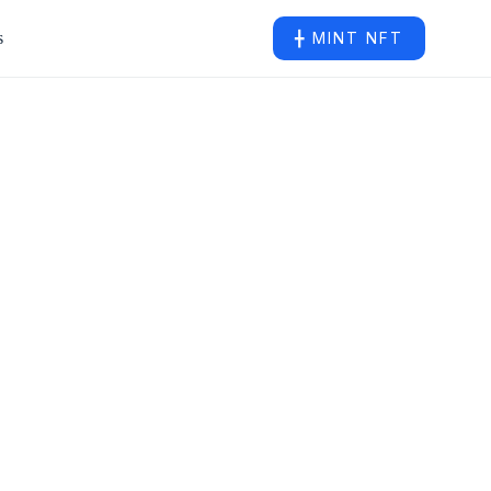
s
╋ MINT NFT