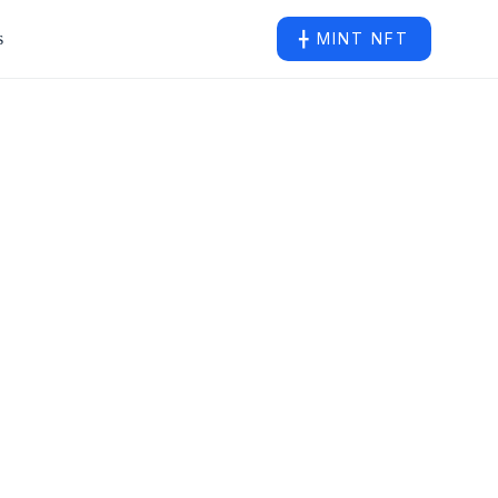
s
╋ MINT NFT