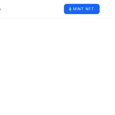
s
╋ MINT NFT